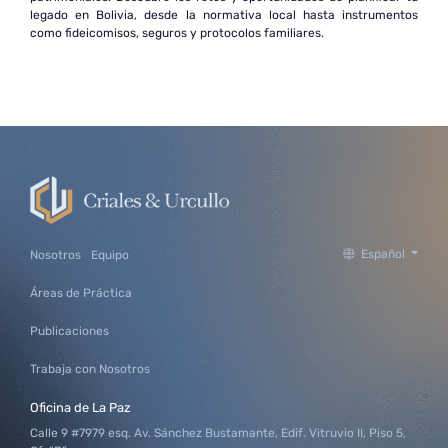
legado en Bolivia, desde la normativa local hasta instrumentos
como fideicomisos, seguros y protocolos familiares.
Español
Nosotros
Equipo
Áreas de Práctica
Publicaciones
Trabaja con Nosotros
Oficina de La Paz
Calle 9 #7979 esq. Av. Sánchez Bustamante, Edif. Vitruvio II, Piso 5,