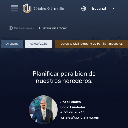
Español
Publicaciones
Detalle del artículo
>
Artículos
03/06/2020
Derecho Civil, Derecho de Familia, Impuestos.
Planificar para bien de
nuestros herederos.
José Criales
Socio Fundador
+591 72070777
jcriales@bolivialaw.com